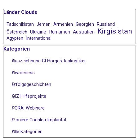
Block überspringen Länder Clouds
Länder Clouds
Tadschikistan
Jemen
Armenien
Georgien
Russland
Kirgisistan
Ukraine
Rumänien
Australien
Österreich
Ägypten
International
Block überspringen Kategorien
Kategorien
Auszeichnung CI Hörgeräteakustiker
Awareness
Erfolgsgeschichten
GIZ Hilfsprojekte
PORA! Webinare
Pioniere Cochlea Implantat
Alle Kategorien