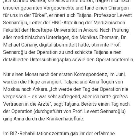
„Ich schrieb Monika, sie antwortete sofort, fragte mich nach
unserer gesamten Vorgeschichte und fand einen Chirurgen
für uns in der Türkei“, erinnert sich Tatjana. Professor Levent
Sennaroğlu, Leiter der HNO-Abteilung der Medizinischen
Fakultät der Hacettepe-Universität in Ankara. Nach Prüfung
aller medizinischen Unterlagen, die Monikas Ehemann, Dr.
Michael Goriany, digital übermittelt hatte, stimmte Prof.
Sennaroğlu der Operation zu und schickte Tatjana einen
detaillierten Untersuchungsplan sowie den Operationstermin.
Nur einen Monat nach der ersten Korrespondenz, im Juni,
wurden die Flüge arrangiert. Tatjana und Anna flogen von
Moskau nach Ankara. „Ich werde den Tag der Operation nie
vergessen – es war sehr aufregend, aber ich hatte großes
Vertrauen in die Ärzte“, sagt Tatjana. Bereits einen Tag nach
der Operation (durchgeführt von Prof. Levent Sennaroğlu)
ging Anna durch die Krankenhausflure.
Im BIZ-Rehabilitationszentrum gab ihr der erfahrene