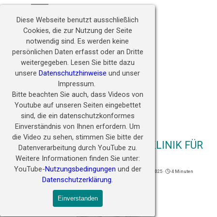
Direkt zum Seiteninhalt
Hörwunder fördern - 
Menü überspringen
Zukunft ermöglichen
Diese Webseite benutzt ausschließlich
Cookies, die zur Nutzung der Seite
notwendig sind.
Es werden keine
persönlichen Daten erfasst oder an Dritte
weitergegeben.
Lesen Sie bitte dazu
unsere
Datenschutzhinweise
und unser
Impressum.
Bitte beachten Sie auch, dass Videos von
Youtube auf unseren Seiten eingebettet
sind, die ein datenschutzkonformes
Einverständnis von Ihnen erfordern.
Um
die Video zu sehen, stimmen Sie bitte der
5.000 KM BIS ZUR NÄCHSTEN KLINIK FÜR
Datenverarbeitung durch YouTube zu.
ANNA
Weitere Informationen finden Sie unter:
YouTube-
Nutzungsbedingungen
und der
Veröffentlicht von
Redaktion
in
Erfolgsgeschichten
· Dienstag 02 Sep 2025 ·
4 Minuten
Datenschutzerklärung
.
Tags:
Russland
Einverstanden