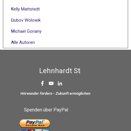
Kelly Mattstedt
Liubov Wolowik
Michael Goriany
Alle Autoren
L
e
h
n
h
a
r
d
t
S
t
i
f
t
Hörwunder fördern - Zukunft ermöglichen
Spenden über PayPal