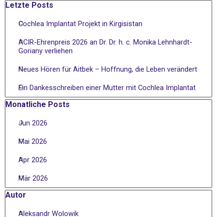
Block überspringen Letzte Posts
Letzte Posts
Cochlea Implantat Projekt in Kirgisistan
ACIR-Ehrenpreis 2026 an Dr. Dr. h. c. Monika Lehnhardt-
Goriany verliehen
Neues Hören für Aitbek – Hoffnung, die Leben verändert
Ein Dankesschreiben einer Mutter mit Cochlea Implantat
Block überspringen Monatliche Posts
Monatliche Posts
Jun 2026
Mai 2026
Apr 2026
Mär 2026
Block überspringen Autor
Autor
Aleksandr Wolowik