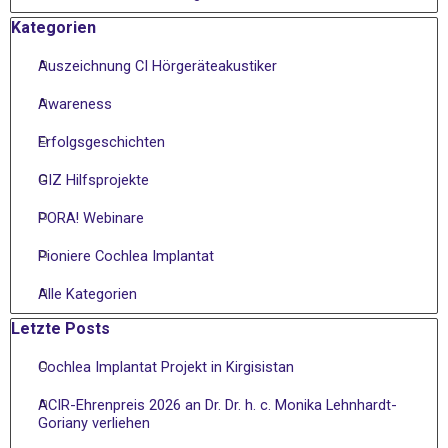
Block überspringen Kategorien
Kategorien
Auszeichnung CI Hörgeräteakustiker
Awareness
Erfolgsgeschichten
GIZ Hilfsprojekte
PORA! Webinare
Pioniere Cochlea Implantat
Alle Kategorien
Block überspringen Letzte Posts
Letzte Posts
Cochlea Implantat Projekt in Kirgisistan
ACIR-Ehrenpreis 2026 an Dr. Dr. h. c. Monika Lehnhardt-
Goriany verliehen