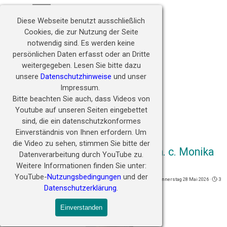
Direkt zum Seiteninhalt
Hörwunder fördern - 
Menü überspringen
Zukunft ermöglichen
Diese Webseite benutzt ausschließlich
Cookies, die zur Nutzung der Seite
notwendig sind.
Es werden keine
persönlichen Daten erfasst oder an Dritte
weitergegeben.
Lesen Sie bitte dazu
unsere
Datenschutzhinweise
und unser
Impressum.
Bitte beachten Sie auch, dass Videos von
Youtube auf unseren Seiten eingebettet
sind, die ein datenschutzkonformes
Einverständnis von Ihnen erfordern.
Um
die Video zu sehen, stimmen Sie bitte der
ACIR-Ehrenpreis 2026 an Dr. Dr. h. c. Monika
Datenverarbeitung durch YouTube zu.
Lehnhardt-Goriany verliehen
Weitere Informationen finden Sie unter:
YouTube-
Nutzungsbedingungen
und der
Veröffentlicht von
Kelly Mattstedt
in
Veranstaltungen Symposium
· Donnerstag 28 Mai 2026 ·
3
Minuten
Datenschutzerklärung
.
Einverstanden