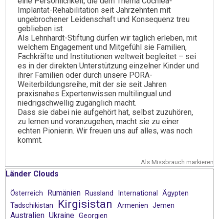
eine Persönlichkeit, die dem Thema Cochlea-
Implantat-Rehabilitation seit Jahrzehnten mit
ungebrochener Leidenschaft und Konsequenz treu
geblieben ist.
Als Lehnhardt-Stiftung dürfen wir täglich erleben, mit
welchem Engagement und Mitgefühl sie Familien,
Fachkräfte und Institutionen weltweit begleitet – sei
es in der direkten Unterstützung einzelner Kinder und
ihrer Familien oder durch unsere PORA-
Weiterbildungsreihe, mit der sie seit Jahren
praxisnahes Expertenwissen multilingual und
niedrigschwellig zugänglich macht.
Dass sie dabei nie aufgehört hat, selbst zuzuhören,
zu lernen und voranzugehen, macht sie zu einer
echten Pionierin. Wir freuen uns auf alles, was noch
kommt.
Als Missbrauch markieren
Block überspringen Länder Clouds
Länder Clouds
Rumänien
Österreich
Russland
International
Ägypten
Kirgisistan
Tadschikistan
Armenien
Jemen
Australien
Ukraine
Georgien