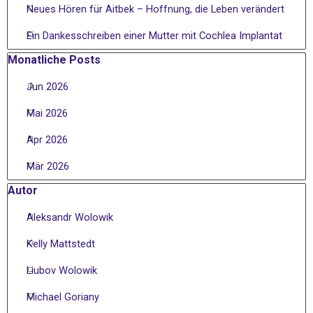
Neues Hören für Aitbek – Hoffnung, die Leben verändert
Ein Dankesschreiben einer Mutter mit Cochlea Implantat
Block überspringen Monatliche Posts
Monatliche Posts
Jun 2026
Mai 2026
Apr 2026
Mär 2026
Block überspringen Autor
Autor
Aleksandr Wolowik
Kelly Mattstedt
Liubov Wolowik
Michael Goriany