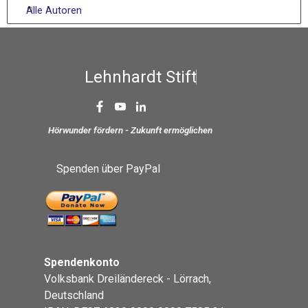
Alle Autoren
L
e
h
n
h
a
r
d
t
S
t
i
f
t
u
n
g
Hörwunder fördern - Zukunft ermöglichen
Spenden über PayPal
Spendenkonto
Volksbank Dreiländereck - Lörrach,
Deutschland