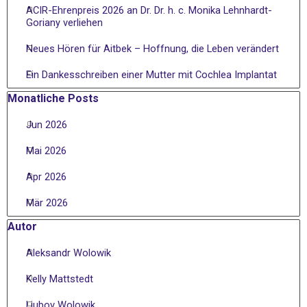
ACIR-Ehrenpreis 2026 an Dr. Dr. h. c. Monika Lehnhardt-
Goriany verliehen
Neues Hören für Aitbek – Hoffnung, die Leben verändert
Ein Dankesschreiben einer Mutter mit Cochlea Implantat
Block überspringen Monatliche Posts
Monatliche Posts
Jun 2026
Mai 2026
Apr 2026
Mär 2026
Block überspringen Autor
Autor
Aleksandr Wolowik
Kelly Mattstedt
Liubov Wolowik