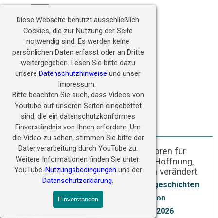
Direkt zum Seiteninhalt
Hörwunder fördern - 
Menü überspringen
Zukunft ermöglichen
Diese Webseite benutzt ausschließlich
Cookies, die zur Nutzung der Seite
notwendig sind.
Es werden keine
persönlichen Daten erfasst oder an Dritte
weitergegeben.
Lesen Sie bitte dazu
unsere
Datenschutzhinweise
und unser
Impressum.
Bitte beachten Sie auch, dass Videos von
Youtube auf unseren Seiten eingebettet
sind, die ein datenschutzkonformes
Einverständnis von Ihnen erfordern.
Um
die Video zu sehen, stimmen Sie bitte der
Datenverarbeitung durch YouTube zu.
Neues Hören für
Weitere Informationen finden Sie unter:
Aitbek – Hoffnung,
YouTube-
Nutzungsbedingungen
und der
die Leben verändert
Datenschutzerklärung
.
Erfolgsgeschichten
Redaktion
Einverstanden
22 Mai 2026