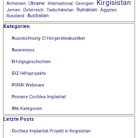
Kirgisistan
Ukraine
Armenien
International
Georgien
Rumänien
Jemen
Österreich
Tadschikistan
Ägypten
Australien
Russland
Block überspringen Kategorien
Kategorien
Auszeichnung CI Hörgeräteakustiker
Awareness
Erfolgsgeschichten
GIZ Hilfsprojekte
PORA! Webinare
Pioniere Cochlea Implantat
Alle Kategorien
Block überspringen Letzte Posts
Letzte Posts
Cochlea Implantat Projekt in Kirgisistan