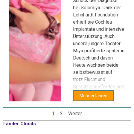
Schock der Diagnose
bei Solomiya. Dank der
Lehnhardt Foundation
erhielt sie Cochlea-
Implantate und intensive
Unterstützung. Auch
unsere jüngere Tochter
Miya profitierte später in
Deutschland davon.
Heute wachsen beide
selbstbewusst auf –
trotz Flucht und
Sprachherausforderungen.
Mehr erfahren
Aktuelle Seite:
1
Gehen Sie zu Seite:
2
Weiter
Block überspringen Länder Clouds
Länder Clouds