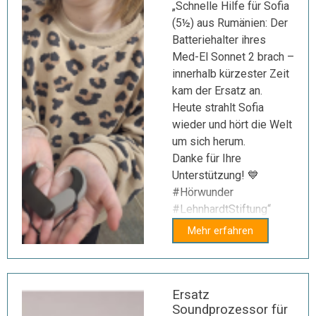
„Schnelle Hilfe für Sofia
(5½) aus Rumänien: Der
Batteriehalter ihres
Med-El Sonnet 2 brach –
innerhalb kürzester Zeit
kam der Ersatz an.
Heute strahlt Sofia
wieder und hört die Welt
um sich herum.
Danke für Ihre
Unterstützung! 💙
#Hörwunder
#LehnhardtStiftung“
Mehr erfahren
Ersatz
Soundprozessor für