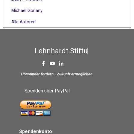
Michael Goriany
Alle Autoren
L
e
h
n
h
a
r
d
t
S
t
i
f
t
u
n
g
Hörwunder fördern - Zukunft ermöglichen
Spenden über PayPal
Spendenkonto