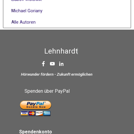
Michael Goriany
Alle Autoren
L
e
h
n
h
a
r
d
t
S
Hörwunder fördern - Zukunft ermöglichen
Spenden über PayPal
Spendenkonto