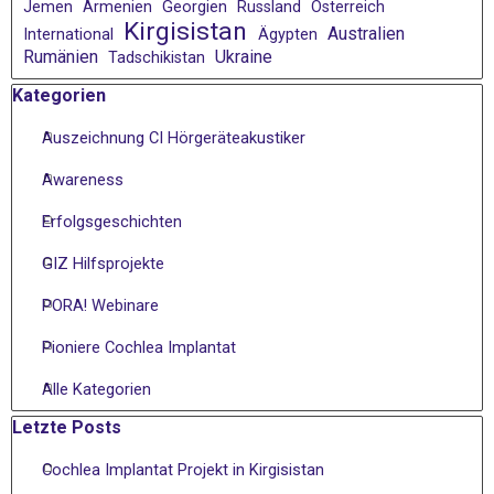
Jemen
Armenien
Georgien
Russland
Österreich
Kirgisistan
Australien
International
Ägypten
Rumänien
Ukraine
Tadschikistan
Block überspringen Kategorien
Kategorien
Auszeichnung CI Hörgeräteakustiker
Awareness
Erfolgsgeschichten
GIZ Hilfsprojekte
PORA! Webinare
Pioniere Cochlea Implantat
Alle Kategorien
Block überspringen Letzte Posts
Letzte Posts
Cochlea Implantat Projekt in Kirgisistan