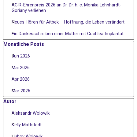
ACIR-Ehrenpreis 2026 an Dr. Dr. h. c. Monika Lehnhardt-
Goriany verliehen
Neues Hören für Aitbek – Hoffnung, die Leben verändert
Ein Dankesschreiben einer Mutter mit Cochlea Implantat
Block überspringen Monatliche Posts
Monatliche Posts
Jun 2026
Mai 2026
Apr 2026
Mär 2026
Block überspringen Autor
Autor
Aleksandr Wolowik
Kelly Mattstedt
Liubov Wolowik