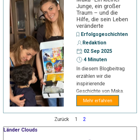
Junge, ein großer
Traum – und die
Hilfe, die sein Leben
veränderte
Erfolgsgeschichten
Redaktion
02 Sep 2025
4 Minuten
In diesem Blogbeitrag
erzählen wir die
inspirierende
Geschichte von Maka.
Mehr erfahren
Zurück
Gehen Sie zu Seite:
1
Aktuelle Seite:
2
Block überspringen Länder Clouds
Länder Clouds