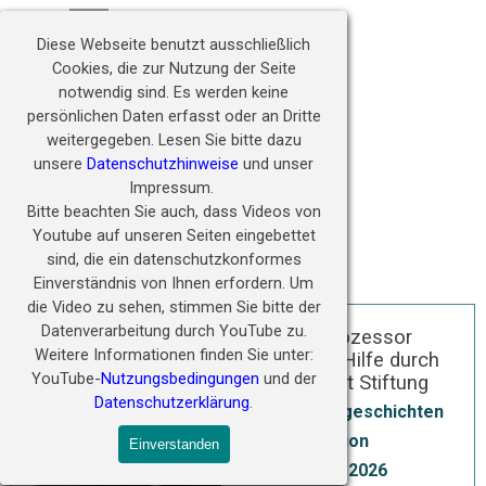
Direkt zum Seiteninhalt
Hörwunder fördern - 
Menü überspringen
Zukunft ermöglichen
Diese Webseite benutzt ausschließlich
Cookies, die zur Nutzung der Seite
notwendig sind.
Es werden keine
persönlichen Daten erfasst oder an Dritte
weitergegeben.
Lesen Sie bitte dazu
unsere
Datenschutzhinweise
und unser
Impressum.
Bitte beachten Sie auch, dass Videos von
Youtube auf unseren Seiten eingebettet
sind, die ein datenschutzkonformes
Einverständnis von Ihnen erfordern.
Um
die Video zu sehen, stimmen Sie bitte der
Datenverarbeitung durch YouTube zu.
Soundprozessor
Weitere Informationen finden Sie unter:
Defekt - Hilfe durch
YouTube-
Nutzungsbedingungen
und der
Lehnhardt Stiftung
Datenschutzerklärung
.
Erfolgsgeschichten
Redaktion
Einverstanden
14 Jan 2026