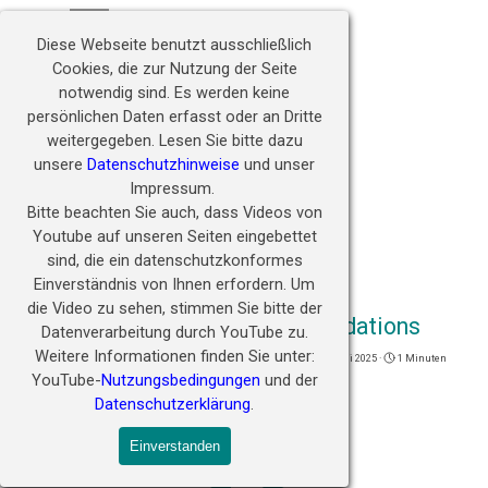
Direkt zum Seiteninhalt
Hörwunder fördern - 
Menü überspringen
Zukunft ermöglichen
Diese Webseite benutzt ausschließlich
Cookies, die zur Nutzung der Seite
notwendig sind.
Es werden keine
persönlichen Daten erfasst oder an Dritte
weitergegeben.
Lesen Sie bitte dazu
unsere
Datenschutzhinweise
und unser
Impressum.
Bitte beachten Sie auch, dass Videos von
Youtube auf unseren Seiten eingebettet
sind, die ein datenschutzkonformes
Einverständnis von Ihnen erfordern.
Um
die Video zu sehen, stimmen Sie bitte der
PORA! 25.05.2025 Building Foundations
Datenverarbeitung durch YouTube zu.
Weitere Informationen finden Sie unter:
Veröffentlicht von
Michael Goriany
in
PORA! Webinare
· Sonntag 25 Mai 2025 ·
1 Minuten
Tags:
Australien
YouTube-
Nutzungsbedingungen
und der
Datenschutzerklärung
.
Einverstanden