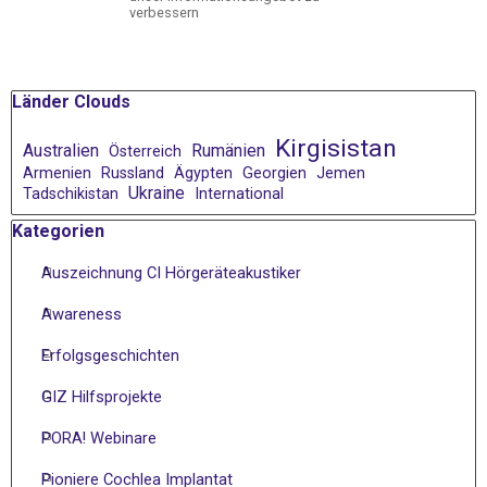
verbessern
Block überspringen Länder Clouds
Länder Clouds
Kirgisistan
Australien
Rumänien
Österreich
Armenien
Russland
Ägypten
Georgien
Jemen
Ukraine
Tadschikistan
International
Block überspringen Kategorien
Kategorien
Auszeichnung CI Hörgeräteakustiker
Awareness
Erfolgsgeschichten
GIZ Hilfsprojekte
PORA! Webinare
Pioniere Cochlea Implantat