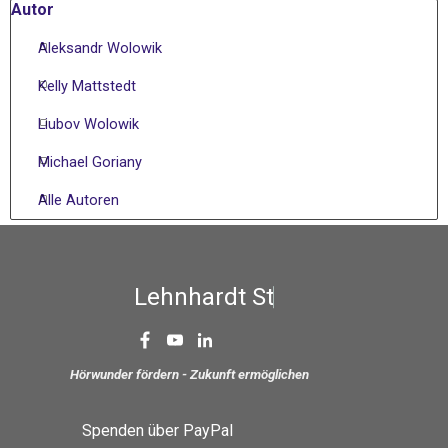
Block überspringen Autor
Autor
Aleksandr Wolowik
Kelly Mattstedt
Liubov Wolowik
Michael Goriany
Alle Autoren
L
e
h
n
h
a
r
d
t
S
t
i
Hörwunder fördern - Zukunft ermöglichen
Spenden über PayPal