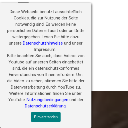
Direkt zum Seiteninhalt
Hörwunder fördern - 
Menü überspringen
Zukunft ermöglichen
Diese Webseite benutzt ausschließlich
Cookies, die zur Nutzung der Seite
notwendig sind.
Es werden keine
persönlichen Daten erfasst oder an Dritte
weitergegeben.
Lesen Sie bitte dazu
unsere
Datenschutzhinweise
und unser
Impressum.
Bitte beachten Sie auch, dass Videos von
Youtube auf unseren Seiten eingebettet
sind, die ein datenschutzkonformes
Einverständnis von Ihnen erfordern.
Um
die Video zu sehen, stimmen Sie bitte der
Armenien Hörwunder
Datenverarbeitung durch YouTube zu.
Weitere Informationen finden Sie unter:
YouTube-
Nutzungsbedingungen
und der
Datenschutzerklärung
.
Einverstanden