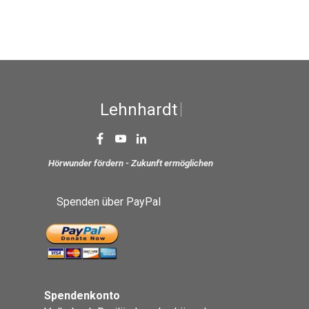
L
e
h
n
h
a
r
d
t
S
t
Hörwunder fördern - Zukunft ermöglichen
Spenden über PayPal
Spendenkonto