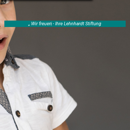
„
W
i
r
f
r
e
u
e
n
u
- Ihre Lehnhardt Stiftung