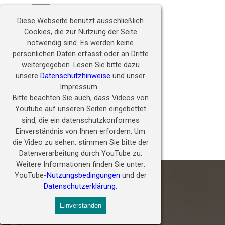
Direkt zum Seiteninhalt
Hörwunder fördern - 
Menü überspringen
Zukunft ermöglichen
Diese Webseite benutzt ausschließlich
Cookies, die zur Nutzung der Seite
notwendig sind.
Es werden keine
persönlichen Daten erfasst oder an Dritte
weitergegeben.
Lesen Sie bitte dazu
unsere
Datenschutzhinweise
und unser
Impressum.
Bitte beachten Sie auch, dass Videos von
Youtube auf unseren Seiten eingebettet
sind, die ein datenschutzkonformes
Einverständnis von Ihnen erfordern.
Um
die Video zu sehen, stimmen Sie bitte der
Kontakt
Datenverarbeitung durch YouTube zu.
Weitere Informationen finden Sie unter:
YouTube-
Nutzungsbedingungen
und der
Datenschutzerklärung
.
Einverstanden