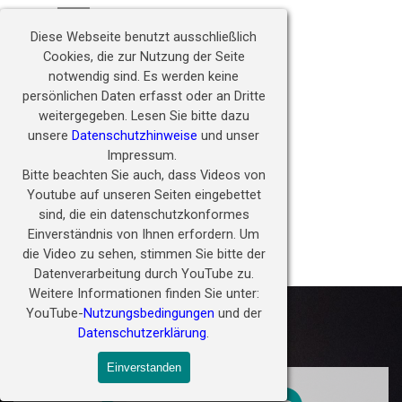
Direkt zum Seiteninhalt
Hörwunder fördern - 
Menü überspringen
Zukunft ermöglichen
Diese Webseite benutzt ausschließlich
Cookies, die zur Nutzung der Seite
notwendig sind.
Es werden keine
persönlichen Daten erfasst oder an Dritte
weitergegeben.
Lesen Sie bitte dazu
unsere
Datenschutzhinweise
und unser
Impressum.
Bitte beachten Sie auch, dass Videos von
Youtube auf unseren Seiten eingebettet
sind, die ein datenschutzkonformes
Einverständnis von Ihnen erfordern.
Um
die Video zu sehen, stimmen Sie bitte der
PORA Videos
Datenverarbeitung durch YouTube zu.
Weitere Informationen finden Sie unter:
YouTube-
Nutzungsbedingungen
und der
Datenschutzerklärung
.
Einverstanden