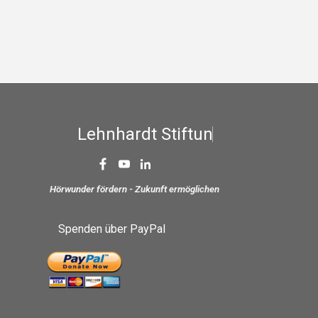
L
e
h
n
h
a
r
d
t
S
t
i
f
t
u
n
g
Hörwunder fördern - Zukunft ermöglichen
Spenden über PayPal