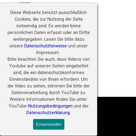
Direkt zum Seiteninhalt
Hörwunder fördern - 
Menü überspringen
Zukunft ermöglichen
Diese Webseite benutzt ausschließlich
Cookies, die zur Nutzung der Seite
notwendig sind.
Es werden keine
persönlichen Daten erfasst oder an Dritte
weitergegeben.
Lesen Sie bitte dazu
unsere
Datenschutzhinweise
und unser
Impressum.
Bitte beachten Sie auch, dass Videos von
Youtube auf unseren Seiten eingebettet
sind, die ein datenschutzkonformes
Einverständnis von Ihnen erfordern.
Um
die Video zu sehen, stimmen Sie bitte der
QUESWHIC Studienbriefe
Datenverarbeitung durch YouTube zu.
Weitere Informationen finden Sie unter:
YouTube-
Nutzungsbedingungen
und der
Datenschutzerklärung
.
Einverstanden