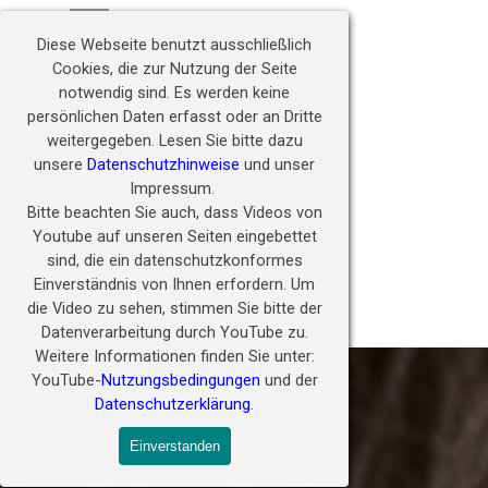
Direkt zum Seiteninhalt
Hörwunder fördern - 
Menü überspringen
Zukunft ermöglichen
Diese Webseite benutzt ausschließlich
Cookies, die zur Nutzung der Seite
notwendig sind.
Es werden keine
persönlichen Daten erfasst oder an Dritte
weitergegeben.
Lesen Sie bitte dazu
unsere
Datenschutzhinweise
und unser
Impressum.
Bitte beachten Sie auch, dass Videos von
Youtube auf unseren Seiten eingebettet
sind, die ein datenschutzkonformes
Einverständnis von Ihnen erfordern.
Um
die Video zu sehen, stimmen Sie bitte der
Satzung der Lehnhardt Stiftung
Datenverarbeitung durch YouTube zu.
Weitere Informationen finden Sie unter:
YouTube-
Nutzungsbedingungen
und der
Datenschutzerklärung
.
Einverstanden