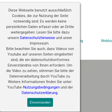
Direkt zum Seiteninhalt
Diese Webseite benutzt ausschließlich
Cookies, die zur Nutzung der Seite
Hörwunder fördern - 
Zukunft ermöglichen
notwendig sind.
Es werden keine
persönlichen Daten erfasst oder an Dritte
weitergegeben.
Lesen Sie bitte dazu
unsere
Datenschutzhinweise
und unser
Start
Stiftung
Weblo
▼
Impressum.
Bitte beachten Sie auch, dass Videos von
Russland Hörwunder
Youtube auf unseren Seiten eingebettet
sind, die ein datenschutzkonformes
Einverständnis von Ihnen erfordern.
Um
die Video zu sehen, stimmen Sie bitte der
Datenverarbeitung durch YouTube zu.
Weitere Informationen finden Sie unter:
YouTube-
Nutzungsbedingungen
und der
Datenschutzerklärung
.
Einverstanden