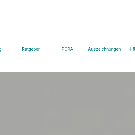
Menü überspringen
g
Ratgeber
PORA
▼
Auszeichnungen
▼
Hö