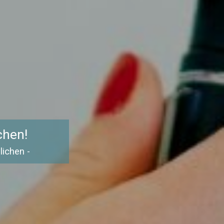
chen!
lichen -