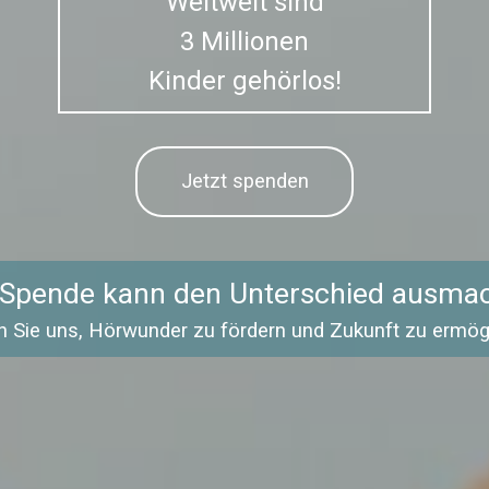
Weltweit sind
3 Millionen
Kinder gehörlos!
Jetzt spenden
 Spende kann den Unterschied ausma
n Sie uns, Hörwunder zu fördern und Zukunft zu ermög