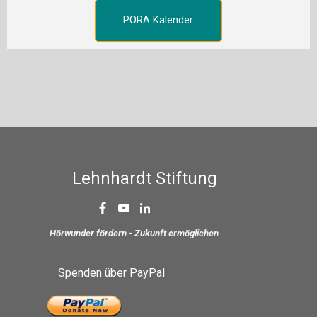
PORA Kalender
L
e
h
n
h
a
r
d
t
S
t
i
f
t
u
n
g
Hörwunder fördern - Zukunft ermöglichen
Spenden über PayPal