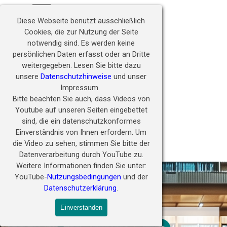
Direkt zum Seiteninhalt
Hörwunder fördern - 
Menü überspringen
Zukunft ermöglichen
Diese Webseite benutzt ausschließlich
Cookies, die zur Nutzung der Seite
notwendig sind.
Es werden keine
persönlichen Daten erfasst oder an Dritte
weitergegeben.
Lesen Sie bitte dazu
unsere
Datenschutzhinweise
und unser
Impressum.
Bitte beachten Sie auch, dass Videos von
Youtube auf unseren Seiten eingebettet
sind, die ein datenschutzkonformes
Einverständnis von Ihnen erfordern.
Um
die Video zu sehen, stimmen Sie bitte der
PORA Webinar Materialien
Datenverarbeitung durch YouTube zu.
Weitere Informationen finden Sie unter:
YouTube-
Nutzungsbedingungen
und der
Datenschutzerklärung
.
Einverstanden