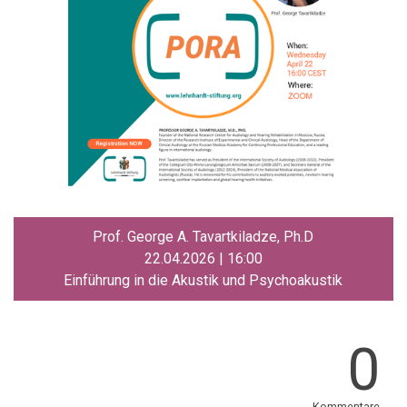
Prof. George A. Tavartkiladze, Ph.D
22.04.2026 | 16:00
Einführung in die Akustik und Psychoakustik
0
Kommentare