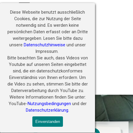
Direkt zum Seiteninhalt
Hörwunder fördern - 
Menü überspringen
Zukunft ermöglichen
Diese Webseite benutzt ausschließlich
Cookies, die zur Nutzung der Seite
notwendig sind.
Es werden keine
persönlichen Daten erfasst oder an Dritte
weitergegeben.
Lesen Sie bitte dazu
unsere
Datenschutzhinweise
und unser
Impressum.
Bitte beachten Sie auch, dass Videos von
Youtube auf unseren Seiten eingebettet
sind, die ein datenschutzkonformes
Einverständnis von Ihnen erfordern.
Um
die Video zu sehen, stimmen Sie bitte der
PORA Community
Datenverarbeitung durch YouTube zu.
Weitere Informationen finden Sie unter:
YouTube-
Nutzungsbedingungen
und der
Datenschutzerklärung
.
Einverstanden