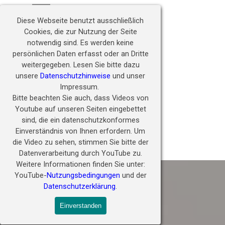
Direkt zum Seiteninhalt
Hörwunder fördern - 
Menü überspringen
Zukunft ermöglichen
Diese Webseite benutzt ausschließlich
Cookies, die zur Nutzung der Seite
notwendig sind.
Es werden keine
persönlichen Daten erfasst oder an Dritte
weitergegeben.
Lesen Sie bitte dazu
unsere
Datenschutzhinweise
und unser
Impressum.
Bitte beachten Sie auch, dass Videos von
Youtube auf unseren Seiten eingebettet
sind, die ein datenschutzkonformes
Einverständnis von Ihnen erfordern.
Um
die Video zu sehen, stimmen Sie bitte der
Volunteers Lehnhardt Stiftung
Datenverarbeitung durch YouTube zu.
Weitere Informationen finden Sie unter:
YouTube-
Nutzungsbedingungen
und der
Datenschutzerklärung
.
Einverstanden