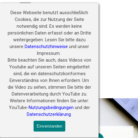
Direkt zum Seiteninhalt
Hörwunder fördern - 
Menü überspringen
Zukunft ermöglichen
Diese Webseite benutzt ausschließlich
Cookies, die zur Nutzung der Seite
notwendig sind.
Es werden keine
persönlichen Daten erfasst oder an Dritte
weitergegeben.
Lesen Sie bitte dazu
unsere
Datenschutzhinweise
und unser
Impressum.
Bitte beachten Sie auch, dass Videos von
Youtube auf unseren Seiten eingebettet
sind, die ein datenschutzkonformes
Einverständnis von Ihnen erfordern.
Um
die Video zu sehen, stimmen Sie bitte der
PORA Kalender
Datenverarbeitung durch YouTube zu.
Weitere Informationen finden Sie unter:
YouTube-
Nutzungsbedingungen
und der
Datenschutzerklärung
.
Einverstanden