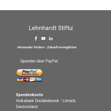
L
e
h
n
h
a
r
d
t
S
t
i
f
t
u
n
g
Hörwunder fördern - Zukunft ermöglichen
Spenden über PayPal
Spendenkonto
Volksbank Dreiländereck - Lörrach,
Deutschland