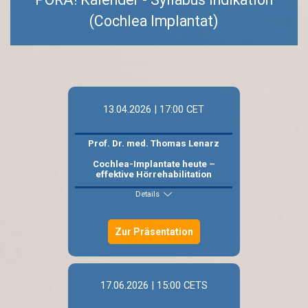
(
Cochlea Implantat)
13.04.2026 | 17:00 CET
Prof. Dr. med. Thomas Lenarz
Cochlea-Implantate heute –
effektive Hörrehabilitation
Details
Zur Präsentation
17.06.2026 | 15:00 CETS