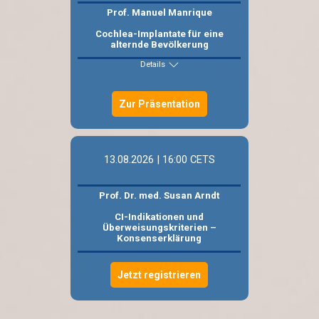
Prof. Manuel Manrique
Cochlea-Implantate für eine
alternde Bevölkerung
Details
Zur Präsentation
13.08.2026 | 16:00 CETS
Prof. Dr. med. Susan Arndt
CI-Indikationen und
Überweisungskriterien –
Konsenserklärung
Jetzt registrieren