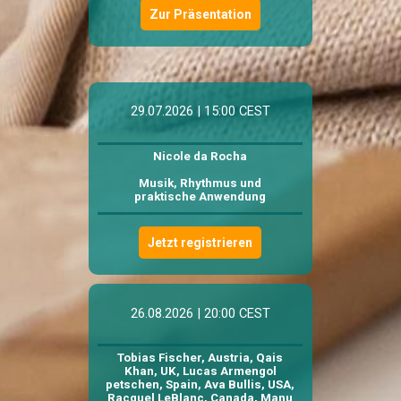
Zur Präsentation
29.07.2026 | 15:00 CEST
Nicole da Rocha
Musik, Rhythmus und
praktische Anwendung
Jetzt registrieren
26.08.2026 | 20:00 CEST
Tobias Fischer, Austria, Qais
Khan, UK, Lucas Armengol
petschen, Spain, Ava Bullis, USA,
Racquel LeBlanc, Canada, Manu