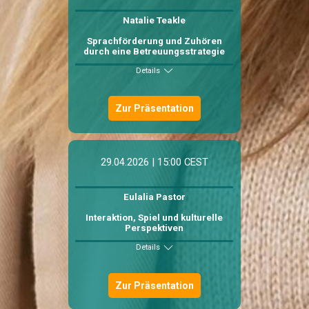
Natalie Teakle
Sprachförderung und Zuhören
durch eine Betreuungsstrategie
Details
Zur Präsentation
29.04.2026 | 15:00 CEST
Eulalia Pastor
Interaktion, Spiel und kulturelle
Perspektiven
Details
Zur Präsentation