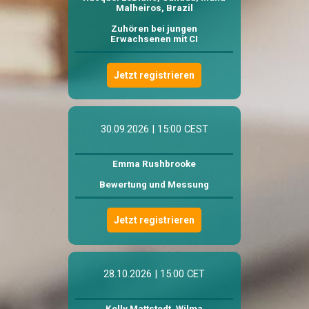
Malheiros, Brazil
Zuhören bei jungen
Erwachsenen mit CI
Jetzt registrieren
30.09.2026 | 15:00 CEST
Emma Rushbrooke
Bewertung und Messung
Jetzt registrieren
28.10.2026 | 15:00 CET
Kelly Mattstedt, Wilma