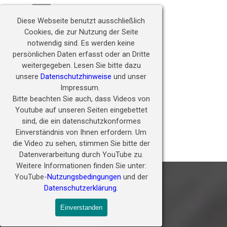
Direkt zum Seiteninhalt
Hörwunder fördern - 
Menü überspringen
Zukunft ermöglichen
Diese Webseite benutzt ausschließlich
Cookies, die zur Nutzung der Seite
notwendig sind.
Es werden keine
persönlichen Daten erfasst oder an Dritte
weitergegeben.
Lesen Sie bitte dazu
unsere
Datenschutzhinweise
und unser
Impressum.
Bitte beachten Sie auch, dass Videos von
Youtube auf unseren Seiten eingebettet
sind, die ein datenschutzkonformes
Einverständnis von Ihnen erfordern.
Um
die Video zu sehen, stimmen Sie bitte der
Spenden
Datenverarbeitung durch YouTube zu.
Weitere Informationen finden Sie unter:
YouTube-
Nutzungsbedingungen
und der
Datenschutzerklärung
.
Einverstanden