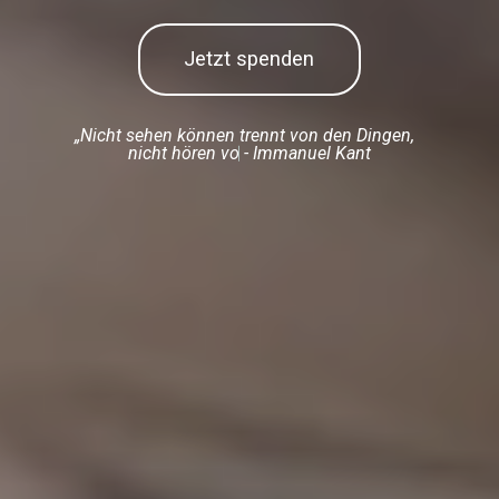
Jetzt spenden
„Nicht sehen können trennt von den Dingen,
n
i
c
h
t
h
ö
r
e
n
v
o
n
d
e
n
M
- Immanuel Kant