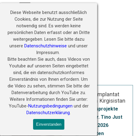
Direkt zum Seiteninhalt
Hörwunder fördern - 
Menü überspringen
Zukunft ermöglichen
Diese Webseite benutzt ausschließlich
Cookies, die zur Nutzung der Seite
notwendig sind.
Es werden keine
persönlichen Daten erfasst oder an Dritte
weitergegeben.
Lesen Sie bitte dazu
unsere
Datenschutzhinweise
und unser
Impressum.
Bitte beachten Sie auch, dass Videos von
Youtube auf unseren Seiten eingebettet
sind, die ein datenschutzkonformes
Einverständnis von Ihnen erfordern.
Um
die Video zu sehen, stimmen Sie bitte der
Datenverarbeitung durch YouTube zu.
Cochlea Implantat
Weitere Informationen finden Sie unter:
Projekt in Kirgisistan
YouTube-
Nutzungsbedingungen
und der
GIZ Hilfsprojekte
Datenschutzerklärung
.
Prof. Dr. Tino Just
Einverstanden
11 Jun 2026
4 Minuten