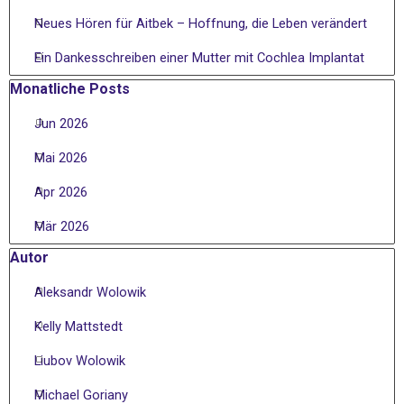
Neues Hören für Aitbek – Hoffnung, die Leben verändert
Ein Dankesschreiben einer Mutter mit Cochlea Implantat
Block überspringen Monatliche Posts
Monatliche Posts
Jun 2026
Mai 2026
Apr 2026
Mär 2026
Block überspringen Autor
Autor
Aleksandr Wolowik
Kelly Mattstedt
Liubov Wolowik
Michael Goriany