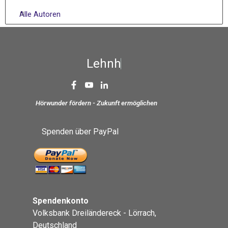
Alle Autoren
L
e
h
n
h
a
r
Hörwunder fördern - Zukunft ermöglichen
Spenden über PayPal
Spendenkonto
Volksbank Dreiländereck - Lörrach,
Deutschland