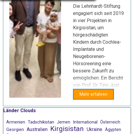
Die Lehnhardt-Stiftung
engagiert sich seit 2019
in vier Projekten in
Kirgisistan, um
hörgeschädigten
Kindern durch Cochlea-
Implantate und
Neugeborenen-
Hörscreening eine
bessere Zukunft zu
ermöglichen. Ein Bericht
von Prof. Dr. Tino Just.
Mehr erfahren
Block überspringen Länder Clouds
Länder Clouds
Armenien
Tadschikistan
Jemen
International
Österreich
Kirgisistan
Australien
Ukraine
Georgien
Ägypten