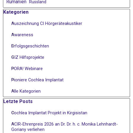
Rumänien
Russland
Block überspringen Kategorien
Kategorien
Auszeichnung CI Hörgeräteakustiker
Awareness
Erfolgsgeschichten
GIZ Hilfsprojekte
PORA! Webinare
Pioniere Cochlea Implantat
Alle Kategorien
Block überspringen Letzte Posts
Letzte Posts
Cochlea Implantat Projekt in Kirgisistan
ACIR-Ehrenpreis 2026 an Dr. Dr. h. c. Monika Lehnhardt-
Goriany verliehen