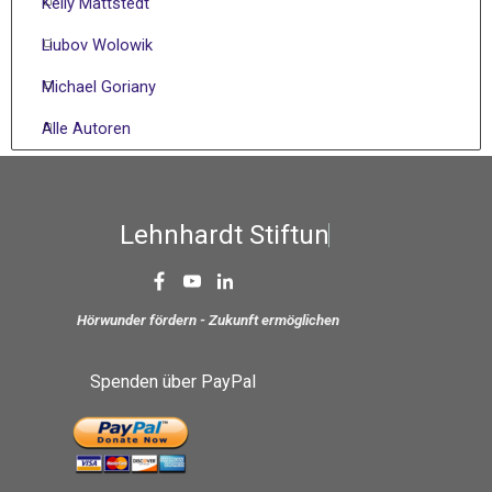
Kelly Mattstedt
Liubov Wolowik
Michael Goriany
Alle Autoren
L
e
h
n
h
a
r
d
t
S
t
i
f
t
u
n
g
Hörwunder fördern - Zukunft ermöglichen
Spenden über PayPal