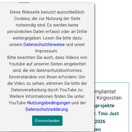
Direkt zum Seiteninhalt
Hörwunder fördern - 
Menü überspringen
Zukunft ermöglichen
Diese Webseite benutzt ausschließlich
Cookies, die zur Nutzung der Seite
notwendig sind.
Es werden keine
persönlichen Daten erfasst oder an Dritte
weitergegeben.
Lesen Sie bitte dazu
unsere
Datenschutzhinweise
und unser
Impressum.
Bitte beachten Sie auch, dass Videos von
Youtube auf unseren Seiten eingebettet
sind, die ein datenschutzkonformes
Einverständnis von Ihnen erfordern.
Um
die Video zu sehen, stimmen Sie bitte der
Datenverarbeitung durch YouTube zu.
Cochlea Implantat
Weitere Informationen finden Sie unter:
Projekt in Kirgisistan
YouTube-
Nutzungsbedingungen
und der
GIZ Hilfsprojekte
Datenschutzerklärung
.
Prof. Dr. Tino Just
Einverstanden
11 Jun 2026
4 Minuten