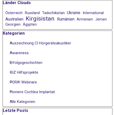
Block überspringen Länder Clouds
Länder Clouds
Ukraine
Österreich
Russland
Tadschikistan
International
Kirgisistan
Australien
Rumänien
Armenien
Jemen
Georgien
Ägypten
Block überspringen Kategorien
Kategorien
Auszeichnung CI Hörgeräteakustiker
Awareness
Erfolgsgeschichten
GIZ Hilfsprojekte
PORA! Webinare
Pioniere Cochlea Implantat
Alle Kategorien
Block überspringen Letzte Posts
Letzte Posts