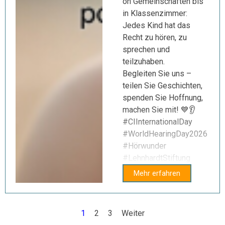
on Gemeinschaften bis
in Klassenzimmer:
Jedes Kind hat das
Recht zu hören, zu
sprechen und
teilzuhaben.
Begleiten Sie uns –
teilen Sie Geschichten,
spenden Sie Hoffnung,
machen Sie mit! 💙👂
#CIInternationalDay
#WorldHearingDay2026
#Hörwunder
#LehnhardtStiftung
Mehr erfahren
Aktuelle Seite:
1
Gehen Sie zu Seite:
2
Gehen Sie zu Seite:
3
Weiter