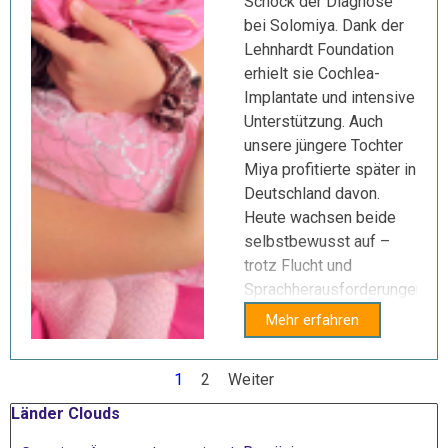
Schock der Diagnose
bei Solomiya. Dank der
Lehnhardt Foundation
erhielt sie Cochlea-
Implantate und intensive
Unterstützung. Auch
unsere jüngere Tochter
Miya profitierte später in
Deutschland davon.
Heute wachsen beide
selbstbewusst auf –
trotz Flucht und
Sprachherausforderungen.
Mehr erfahren
Aktuelle Seite:
1
Gehen Sie zu Seite:
2
Weiter
Block überspringen Länder Clouds
Länder Clouds