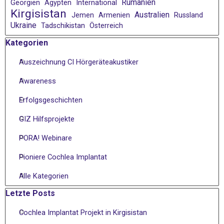
Rumänien
Georgien
Ägypten
International
Kirgisistan
Australien
Jemen
Armenien
Russland
Ukraine
Tadschikistan
Österreich
Block überspringen Kategorien
Kategorien
Auszeichnung CI Hörgeräteakustiker
Awareness
Erfolgsgeschichten
GIZ Hilfsprojekte
PORA! Webinare
Pioniere Cochlea Implantat
Alle Kategorien
Block überspringen Letzte Posts
Letzte Posts
Cochlea Implantat Projekt in Kirgisistan