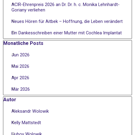
ACIR-Ehrenpreis 2026 an Dr. Dr. h. c. Monika Lehnhardt-
Goriany verliehen
Neues Hören für Aitbek – Hoffnung, die Leben verändert
Ein Dankesschreiben einer Mutter mit Cochlea Implantat
Block überspringen Monatliche Posts
Monatliche Posts
Jun 2026
Mai 2026
Apr 2026
Mär 2026
Block überspringen Autor
Autor
Aleksandr Wolowik
Kelly Mattstedt
Liubov Wolowik