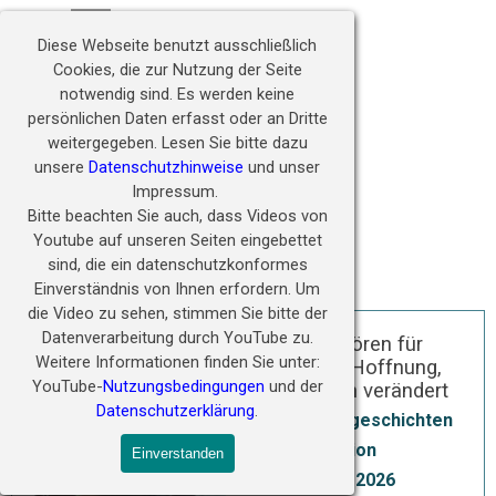
Direkt zum Seiteninhalt
Hörwunder fördern - 
Menü überspringen
Zukunft ermöglichen
Diese Webseite benutzt ausschließlich
Cookies, die zur Nutzung der Seite
notwendig sind.
Es werden keine
persönlichen Daten erfasst oder an Dritte
weitergegeben.
Lesen Sie bitte dazu
unsere
Datenschutzhinweise
und unser
Impressum.
Bitte beachten Sie auch, dass Videos von
Youtube auf unseren Seiten eingebettet
sind, die ein datenschutzkonformes
Einverständnis von Ihnen erfordern.
Um
die Video zu sehen, stimmen Sie bitte der
Datenverarbeitung durch YouTube zu.
Neues Hören für
Weitere Informationen finden Sie unter:
Aitbek – Hoffnung,
YouTube-
Nutzungsbedingungen
und der
die Leben verändert
Datenschutzerklärung
.
Erfolgsgeschichten
Redaktion
Einverstanden
22 Mai 2026