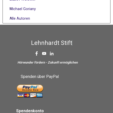
Michael Goriany
Alle Autoren
L
e
h
n
h
a
r
d
t
S
t
i
f
t
u
n
g
Hörwunder fördern - Zukunft ermöglichen
Spenden über PayPal
Spendenkonto