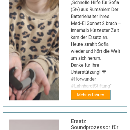
„Schnelle Hilfe für Sofia
(5½) aus Rumänien: Der
Batteriehalter ihres
Med-El Sonnet 2 brach –
innerhalb kürzester Zeit
kam der Ersatz an.
Heute strahlt Sofia
wieder und hört die Welt
um sich herum.
Danke für Ihre
Unterstützung! 💙
#Hörwunder
#LehnhardtStiftung“
Mehr erfahren
Ersatz
Soundprozessor für